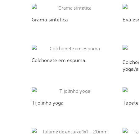
Grama sintética
Eva es
ADICIONAR AO ORÇAMENTO
AD
Colchonete em espuma
Colcho
yoga/a
ADICIONAR AO ORÇAMENTO
AD
Tijolinho yoga
Tapete 
ADICIONAR AO ORÇAMENTO
AD