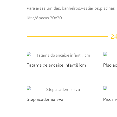
Para areas umidas, banheiros,vestiarios,piscinas
Kit c/6peças 30x30
2
Tatame de encaixe infantil 1cm
Piso a
ADICIONAR AO ORÇAMENTO
AD
Step academia eva
Pisos v
ADICIONAR AO ORÇAMENTO
AD