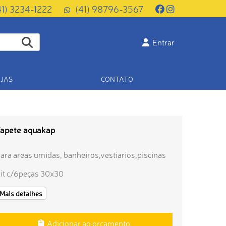
41) 3234-1222
(41) 98796-3567
Entrar
JAS
CONTATO
apete aquakap
ara areas umidas, banheiros,vestiarios,piscinas
it c/6peças 30x30
Mais detalhes
Adicionar ao orçamento