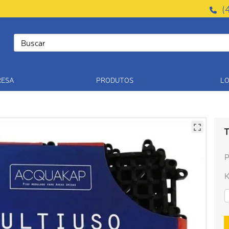
(
RESA
PRODUTOS
LO
T
P
K