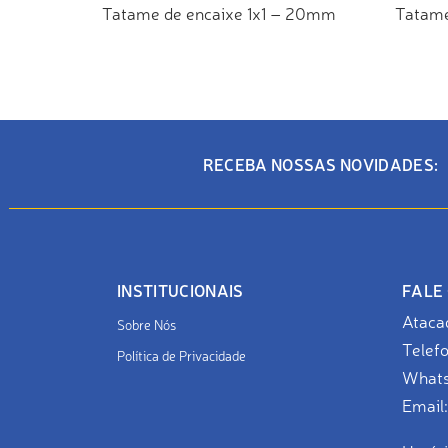
Tatame de encaixe 1x1 – 20mm
Tatame
ADICIONAR AO ORÇAMENTO
AD
RECEBA NOSSAS NOVIDADES:
INSTITUCIONAIS
FALE
Ataca
Sobre Nós
Telef
Política de Privacidade
What
Email