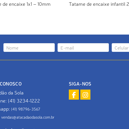
 de encaixe 1x1 – 10mm
Tatame de encaixe infantil
ICIONAR AO ORÇAMENTO
ADICIONAR AO ORÇAMEN
 CONOSCO
SIGA-NOS
dão da Sola
one: (41) 3234-1222
sapp:
(41) 98796-3567
:
vendas@atacadaodasola.com.br