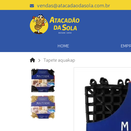
vendas@atacadaodasola.com.br
HOME
EMP
Tapete aquakap